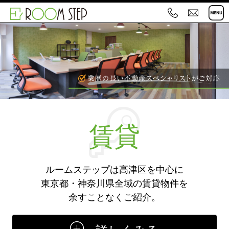
0
お
4
問
4
い
-
合
7
わ
1
せ
2
-
賃貸
0
1
2
ルームステップは高津区を中心に
3
東京都・神奈川県全域の賃貸物件を
余すことなくご紹介。