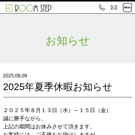
0
お
4
問
4
い
お知らせ
-
合
7
わ
1
せ
2
-
2025.08.09
0
2025年夏季休暇お知らせ
1
2
3
２０２５年８月１３日（水）～１５日（金）
誠に勝手ながら、
上記の期間はお休みさせて頂きます。
お客様には、ご不便をお掛けしますが、